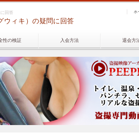
ホ
問に回答
ピングウィキ）の疑問に回答
全性の検証
入会方法
退会方